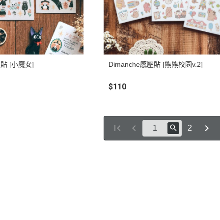
壓貼 [小魔女]
Dimanche感壓貼 [熊熊校園v.2]
$110
2
式說明
隱私權條款
式說明
務說明