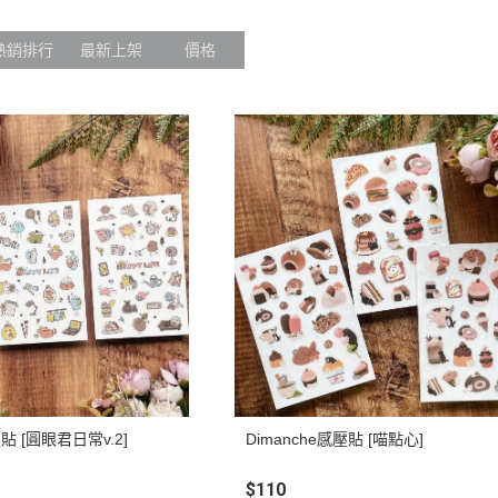
熱銷排行
最新上架
價格
壓貼 [圓眼君日常v.2]
Dimanche感壓貼 [喵點心]
$110