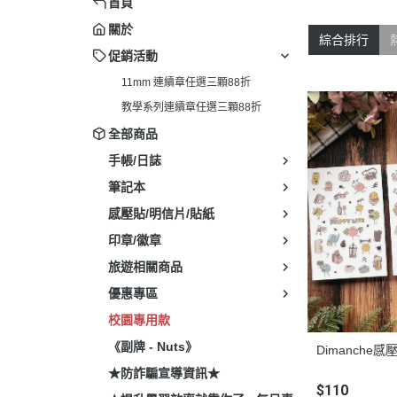
首頁
關於
綜合排行
促銷活動
11mm 連續章任選三顆88折
教學系列連續章任選三顆88折
全部商品
手帳/日誌
筆記本
感壓貼/明信片/貼紙
印章/徽章
旅遊相關商品
優惠專區
校園專用款
《副牌 - Nuts》
Dimanche感
★防詐騙宣導資訊★
$110