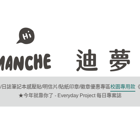
/日誌
筆記本
感壓貼/明信片/貼紙
印章/徽章
優惠專區
校園專用款
《
★今年就靠你了 - Everyday Project 每日專案誌