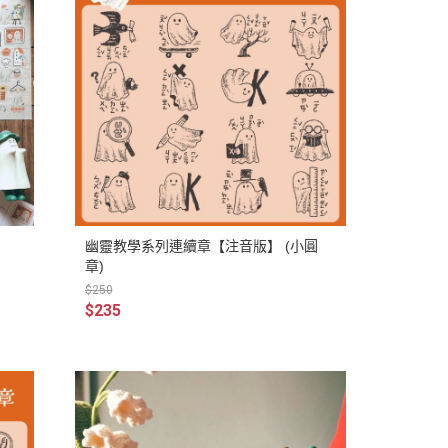
幽靈教學系列連續章【注音版】 (小圓
章)
$250
$235