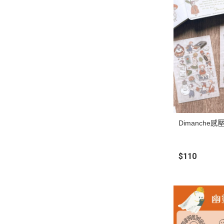
Dimanche感
$110