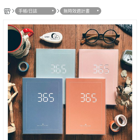
手帳/日誌
無時效週計畫