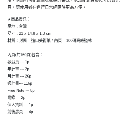
頁，讓使用者在進行日常網購時更為方便。
★
商品資訊：
產地：台灣
尺寸：
21 x 14.8 x 1.3 cm
材質：封面
–
進口美術紙
/
內頁
– 100
磅高級道林
內頁
(
共
160
頁
)
包含：
歡迎頁
--- 1p
年計畫
--- 2p
月計畫
--- 26p
週計畫
--- 116p
Free Note --- 8p
附錄
--- 2p
個人資料
--- 1p
前後扉頁
--- 4p