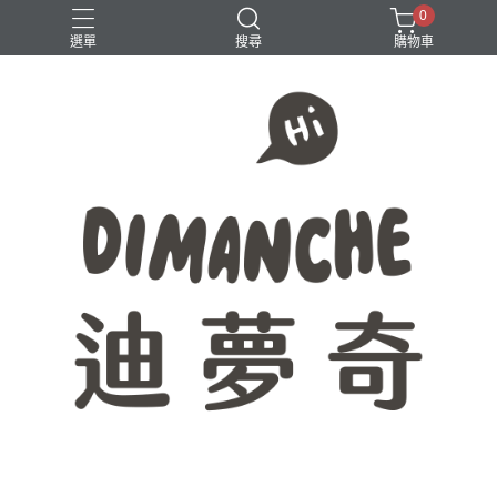
0
選單
搜尋
購物車
365原創七分割
八分割
學生必備
時間軸
點距