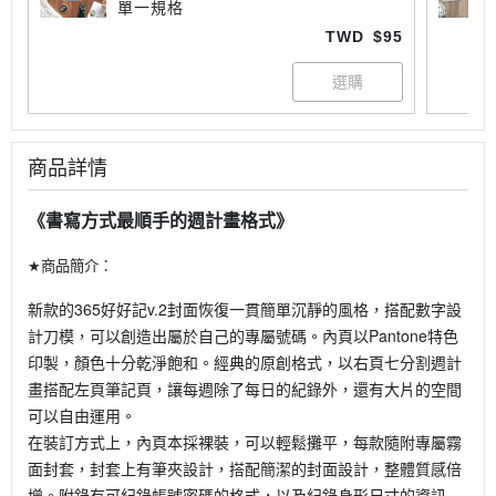
單一規格
TWD
$95
商品詳情
《書寫方式最順手的週計畫格式》
★
商品簡介：
新款的365好好記v.2封面恢復一貫簡單沉靜的風格，搭配數字設
計刀模，可以創造出屬於自己的專屬號碼。內頁以Pantone特色
印製，顏色十分乾淨飽和。經典的原創格式，以右頁七分割週計
畫搭配左頁筆記頁，讓每週除了每日的紀錄外，還有大片的空間
可以自由運用。
在裝訂方式上，內頁本採裸裝，可以輕鬆攤平，每款隨附專屬霧
面封套，封套上有筆夾設計，搭配簡潔的封面設計，整體質感倍
增。附錄有可紀錄帳號密碼的格式，以及紀錄身形尺寸的資訊