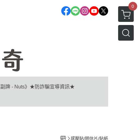
0
副牌 - Nuts》
★防詐騙宣導資訊★
感壓貼/明信片/貼紙