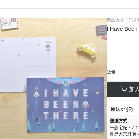
商品編號：
D140
I Have Be
數量
加
運送&付款
運送方式
一般宅配
7-
外島大宗訂購