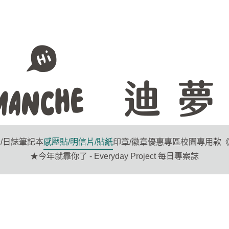
/日誌
筆記本
感壓貼/明信片/貼紙
印章/徽章
優惠專區
校園專用款
《
★今年就靠你了 - Everyday Project 每日專案誌