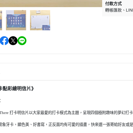
付款方式
轉帳匯款
LIN
情
卡點彩繪明信片》
：
 There
打卡明信片以大家最愛的打卡模式為主題，呈現四個極附趣味的夢幻打卡
磅象牙卡
，顯色美、好書寫
，正反面均有可愛的插畫
，
快來選一張寄給好友或