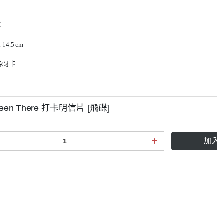
：
x 14.5 cm
象牙卡
 Been There 打卡明信片 [飛碟]
加