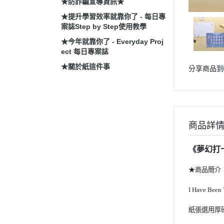
★防詐騙宣導資訊★
★提升學習效率就靠你了 - 每日專
案誌Step by Step使用教學
★今年就靠你了 - Everyday Proj
ect 每日專案誌
★關於紙這件事
分享商品到
商品詳
《夢幻打
★商品簡介
I Have Been
紙張選用厚