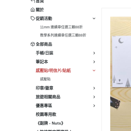
首頁
關於
促銷活動
11mm 連續章任選三顆88折
教學系列連續章任選三顆88折
全部商品
手帳/日誌
筆記本
感壓貼/明信片/貼紙
感壓貼
印章/徽章
旅遊相關商品
優惠專區
校園專用款
《副牌 - Nuts》