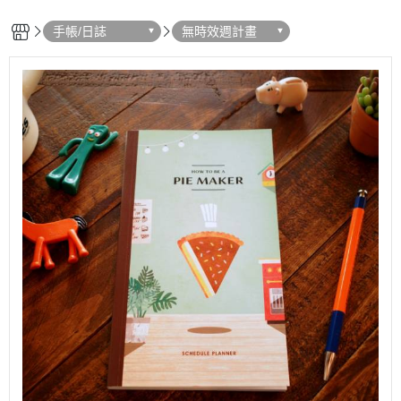
手帳/日誌
無時效週計畫