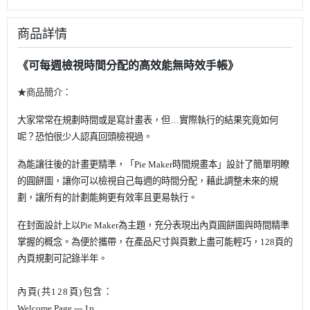
商品詳情
《可每週檢視時間分配的高效能無時效手帳》
★商品簡介：
大家常常在規劃時間或是寫計畫表，但
…
實際執行的結果究竟如何
呢？恐怕很少人認真回頭檢視過。
為能讓往後的計畫更精準，「
Pie Maker
時間規畫本」設計了簡單明瞭
的圓餅圖，讓你可以檢視自己每週的時間分配，藉此調整未來的規
劃，讓所有的計劃能夠更有效率且更易執行。
在
封面設計上以
Pie Maker
為主題，充分表現出內頁圓餅圖與時間精準
掌握的概念。為便於攜帶，在產品尺寸與頁數上盡可能輕巧，
128
頁的
內頁規劃可記錄半年。
內頁
(
共
128
頁
)
包含
：
Welcome Page --- 1p