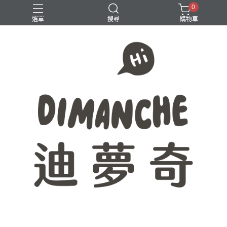
0
選單
搜尋
購物車
365原創七分割
八分割
學生必備
時間軸
點距