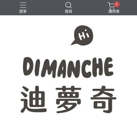
0
選單
搜尋
購物車
365原創七分割
八分割
學生必備
時間軸
點距