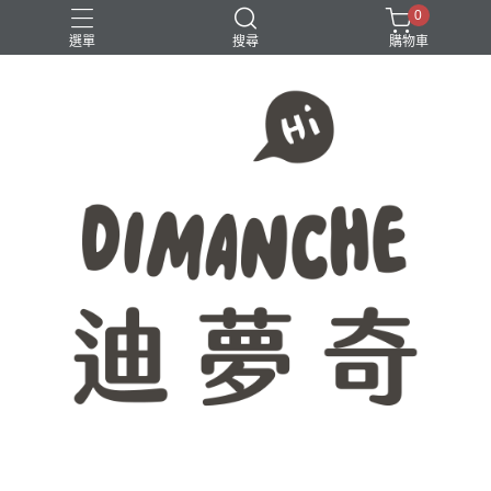
0
選單
搜尋
購物車
365原創七分割
八分割
學生必備
時間軸
點距